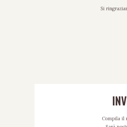
Si ringrazi
IN
Compila il 
Sarà nost