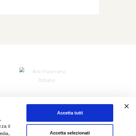
Accetta tutti
,
za il
Accetta selezionati
edia,