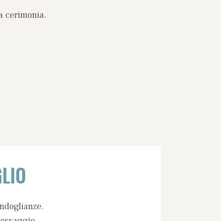
a cerimonia.
LIO
ondoglianze.
messaggio.