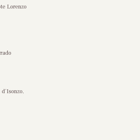
pote Lorenzo
grado
 d’Isonzo,