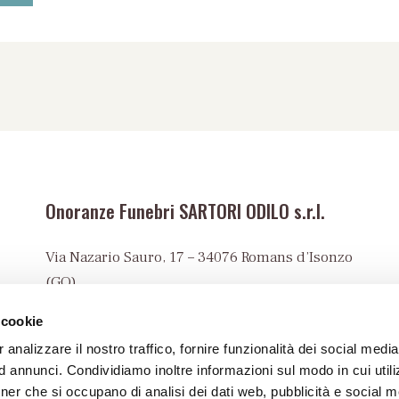
Onoranze Funebri SARTORI ODILO s.r.l.
Via Nazario Sauro, 17 – 34076 Romans d’Isonzo
(GO)
Tel:
+39 0481 90023
 cookie
info@onoranzefunebrisartori.it
 analizzare il nostro traffico, fornire funzionalità dei social media
PEC:
 annunci. Condividiamo inoltre informazioni sul modo in cui utiliz
sartori@pec.onoranzefunebrisartori.it
rtner che si occupano di analisi dei dati web, pubblicità e social m