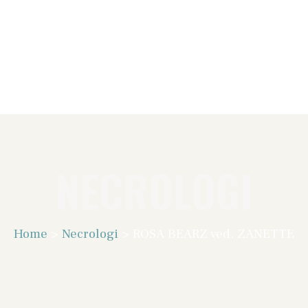
NECROLOGI
Home
>
Necrologi
>
ROSA BEARZ ved. ZANETTE