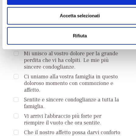
che ti proponiamo:
e
Sentite condoglianze per il lutto che ha
n
Accetta selezionati
colpito la vostra famiglia.
s
o
Possa questo pensiero, se non alleviare il
Rifiuta
dolore, trasmettere la nostra sincera
vicinanza e tutto il nostro affetto.
Mi unisco al vostro dolore per la grande
perdita che vi ha colpiti. Le mie più
sincere condoglianze.
Ci uniamo alla vostra famiglia in questo
doloroso momento con commozione e
affetto.
Sentite e sincere condoglianze a tutta la
famiglia.
Vi arrivi l'abbraccio più forte per
riempire il vuoto che ora sentite.
Che il nostro affetto possa darvi conforto