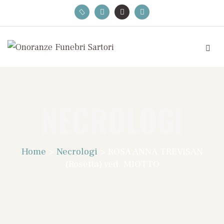
NECROLOGI
Home
>
Necrologi
>
ROSA ANNA TREVISAN
(Rosetta) ved. MIOTTO