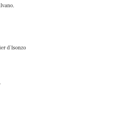
ilvano,
ier d’Isonzo
,