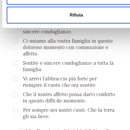
s
dolore, trasmettere la nostra sincera
o
vicinanza e tutto il nostro affetto.
Rifiuta
Mi unisco al vostro dolore per la grande
perdita che vi ha colpiti. Le mie più
sincere condoglianze.
Ci uniamo alla vostra famiglia in questo
doloroso momento con commozione e
affetto.
Sentite e sincere condoglianze a tutta la
famiglia.
Vi arrivi l'abbraccio più forte per
riempire il vuoto che ora sentite.
Che il nostro affetto possa darvi conforto
in questo difficile momento.
Per sempre nei nostri cuori. Che la terra
gli sia lieve.