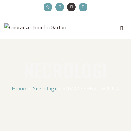
NECROLOGI
Home
>
Necrologi
>
ROMANO BEVILACQUA