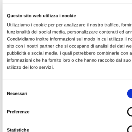
del defunto il tuo messaggio.
Questo sito web utilizza i cookie
Utilizziamo i cookie per per analizzare il nostro traffico, forni
funzionalità dei social media, personalizzare contenuti ed an
Condividiamo inoltre informazioni sul modo in cui utilizza il n
sito con i nostri partner che si occupano di analisi dei dati we
Il tuo nome e cognome *
pubblicità e social media, i quali potrebbero combinarle con a
informazioni che ha fornito loro o che hanno raccolto dal suo
utilizzo dei loro servizi.
La tua Email *
Selezione
Necessari
del
consenso
Il tuo numero di Telefono
Preferenze
Statistiche
Il tuo indirizzo completo