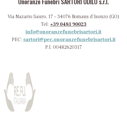
Onoranze Funebri SARTORI ODILO s.r.l.
Via Nazario Sauro, 17 – 34076 Romans d’Isonzo (GO)
Tel:
+39 0481 90023
info@onoranzefunebrisartori.it
PEC:
sartori@pec.onoranzefunebrisartori.it
P.I. 00482620317