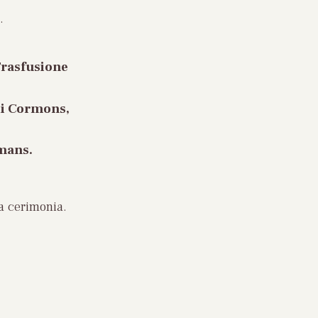
.
Trasfusione
 di Cormons,
omans.
a cerimonia.