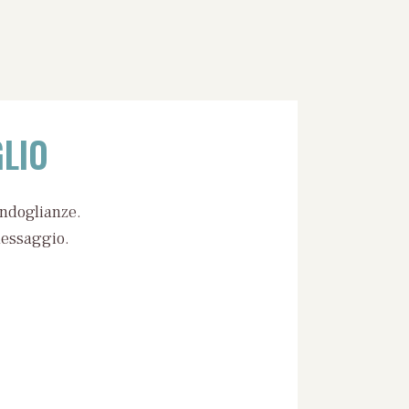
LIO
ondoglianze.
messaggio.