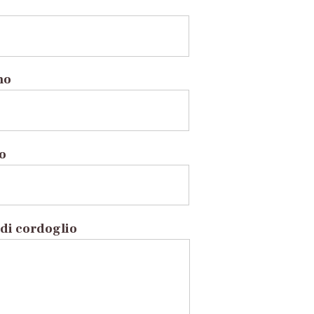
no
to
di cordoglio