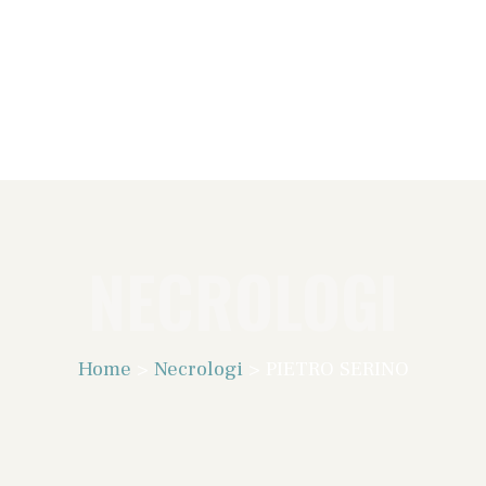
NECROLOGI
Home
>
Necrologi
>
PIETRO SERINO