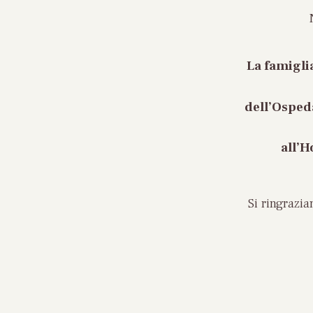
La famigli
dell’Ospeda
all’H
Si ringrazi