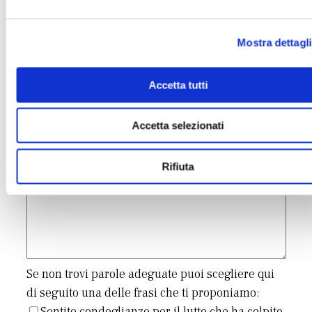
Il tuo indirizzo completo
Mostra dettagli
Inserisci un messaggio di cordoglio
Accetta tutti
Accetta selezionati
Rifiuta
Se non trovi parole adeguate puoi scegliere qui
di seguito una delle frasi che ti proponiamo:
Sentite condoglianze per il lutto che ha colpito