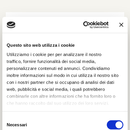
INVIA UN MESSAGGIO DI
CORDOGLIO
Compila il modulo con tutti i dati richiesti per
Questo sito web utilizza i cookie
poter inviare le tue condoglianze.
Utilizziamo i cookie per per analizzare il nostro
Sarà nostra premura far pervenire alla famiglia
traffico, fornire funzionalità dei social media,
del defunto il tuo messaggio.
personalizzare contenuti ed annunci. Condividiamo
inoltre informazioni sul modo in cui utilizza il nostro sito
con i nostri partner che si occupano di analisi dei dati
Il tuo nome e cognome *
web, pubblicità e social media, i quali potrebbero
combinarle con altre informazioni che ha fornito loro o
che hanno raccolto dal suo utilizzo dei loro servizi.
La tua Email *
S
Necessari
e