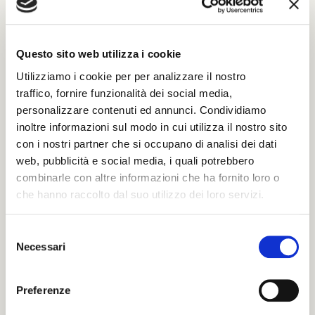
poter inviare le tue condoglianze.
Sarà nostra premura far pervenire alla famiglia
del defunto il tuo messaggio.
Questo sito web utilizza i cookie
Utilizziamo i cookie per per analizzare il nostro
traffico, fornire funzionalità dei social media,
Il tuo nome e cognome *
personalizzare contenuti ed annunci. Condividiamo
inoltre informazioni sul modo in cui utilizza il nostro sito
con i nostri partner che si occupano di analisi dei dati
La tua Email *
web, pubblicità e social media, i quali potrebbero
combinarle con altre informazioni che ha fornito loro o
che hanno raccolto dal suo utilizzo dei loro servizi.
Il tuo numero di Telefono
S
Necessari
e
l
Il tuo indirizzo completo
e
Preferenze
z