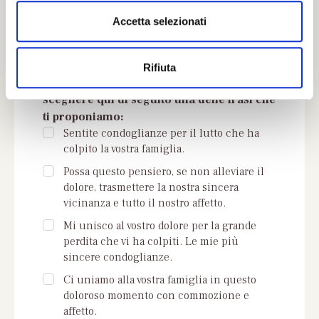
n
Accetta selezionati
s
o
Rifiuta
Se non trovi parole adeguate puoi
scegliere qui di seguito una delle frasi che
ti proponiamo:
Sentite condoglianze per il lutto che ha
colpito la vostra famiglia.
Possa questo pensiero, se non alleviare il
dolore, trasmettere la nostra sincera
vicinanza e tutto il nostro affetto.
Mi unisco al vostro dolore per la grande
perdita che vi ha colpiti. Le mie più
sincere condoglianze.
Ci uniamo alla vostra famiglia in questo
doloroso momento con commozione e
affetto.