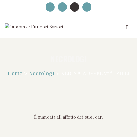
NECROLOGI
Home
>
Necrologi
>
NERINA ZUPPEL ved. ZILLI
È mancata all’affetto dei suoi cari