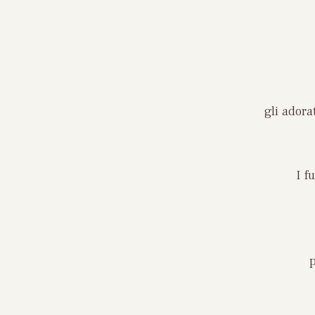
gli adora
I f
p