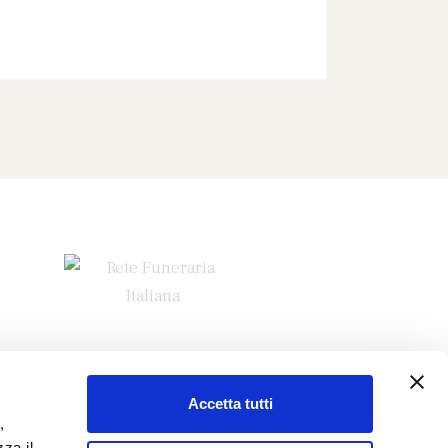
Accetta tutti
,
za il