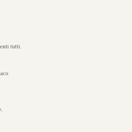
nti tutti.
iaco
e,