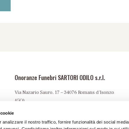
Onoranze Funebri SARTORI ODILO s.r.l.
Via Nazario Sauro, 17 – 34076 Romans d’Isonzo
(GO)
Tel:
+39 0481 90023
 cookie
info@onoranzefunebrisartori.it
 analizzare il nostro traffico, fornire funzionalità dei social media
PEC:
 annunci. Condividiamo inoltre informazioni sul modo in cui utiliz