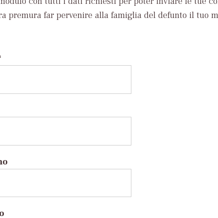
modulo con tutti i dati richiesti per poter inviare le tue c
ra premura far pervenire alla famiglia del defunto il tuo 
*
no
to