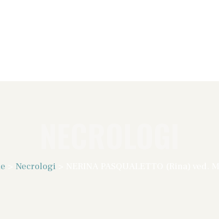
NECROLOGI
e
>
Necrologi
>
NERINA PASQUALETTO (Rina) ved. M