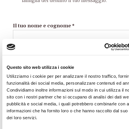
famiglia del defunto il tuo messaggio.
Il tuo nome e cognome *
La tua Email *
Questo sito web utilizza i cookie
Utilizziamo i cookie per per analizzare il nostro traffico, forni
funzionalità dei social media, personalizzare contenuti ed an
Il tuo numero di Telefono
Condividiamo inoltre informazioni sul modo in cui utilizza il n
sito con i nostri partner che si occupano di analisi dei dati we
pubblicità e social media, i quali potrebbero combinarle con a
informazioni che ha fornito loro o che hanno raccolto dal suo 
Il tuo indirizzo completo
dei loro servizi.