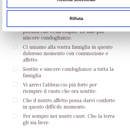
Possa questo pensiero, se non alleviare il
s
dolore, trasmettere la nostra sincera
o
vicinanza e tutto il nostro affetto.
Rifiuta
Mi unisco al vostro dolore per la grande
perdita che vi ha colpiti. Le mie più
sincere condoglianze.
Ci uniamo alla vostra famiglia in questo
doloroso momento con commozione e
affetto.
Sentite e sincere condoglianze a tutta la
famiglia.
Vi arrivi l'abbraccio più forte per
riempire il vuoto che ora sentite.
Che il nostro affetto possa darvi conforto
in questo difficile momento.
Per sempre nei nostri cuori. Che la terra
gli sia lieve.