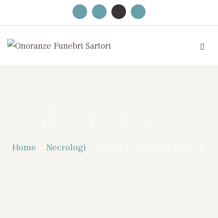
NECROLOGI
Home
>
Necrologi
>
NADIA CABASS in BELLAN