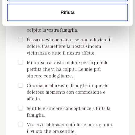
Se non trovi parole adeguate puoi
o
scegliere qui di seguito una delle frasi che
Rifiuta
ti proponiamo:
Sentite condoglianze per il lutto che ha
colpito la vostra famiglia.
Possa questo pensiero, se non alleviare il
dolore, trasmettere la nostra sincera
vicinanza e tutto il nostro affetto.
Mi unisco al vostro dolore per la grande
perdita che vi ha colpiti. Le mie più
sincere condoglianze.
Ci uniamo alla vostra famiglia in questo
doloroso momento con commozione e
affetto.
Sentite e sincere condoglianze a tutta la
famiglia.
Vi arrivi l'abbraccio più forte per riempire
il vuoto che ora sentite.