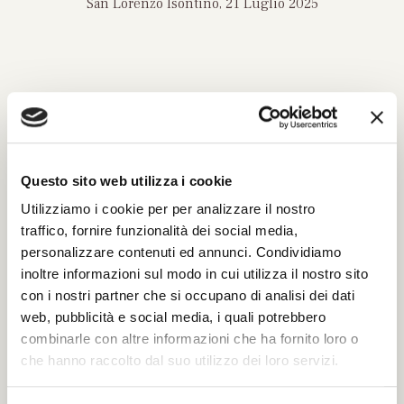
San Lorenzo Isontino, 21 Luglio 2025
INVIA UN MESSAGGIO DI
CORDOGLIO
Questo sito web utilizza i cookie
Compila il modulo con tutti i dati richiesti per
Utilizziamo i cookie per per analizzare il nostro
poter inviare le tue condoglianze.
traffico, fornire funzionalità dei social media,
Sarà nostra premura far pervenire alla famiglia
personalizzare contenuti ed annunci. Condividiamo
del defunto il tuo messaggio.
inoltre informazioni sul modo in cui utilizza il nostro sito
con i nostri partner che si occupano di analisi dei dati
web, pubblicità e social media, i quali potrebbero
combinarle con altre informazioni che ha fornito loro o
Il tuo nome e cognome *
che hanno raccolto dal suo utilizzo dei loro servizi.