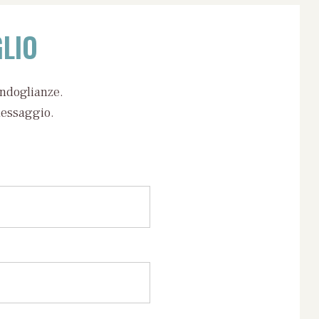
LIO
ondoglianze.
messaggio.