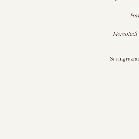
Pot
Mercoledì 2
Si ringrazi