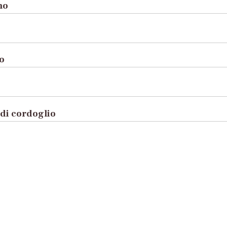
no
to
di cordoglio