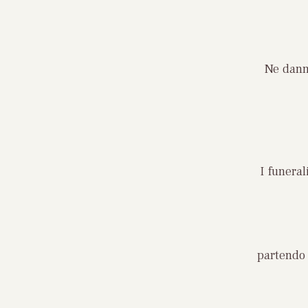
Ne danno
I funeral
partendo 