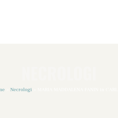
NECROLOGI
me
>
Necrologi
>
MARIA MADDALENA FANIN in CARL