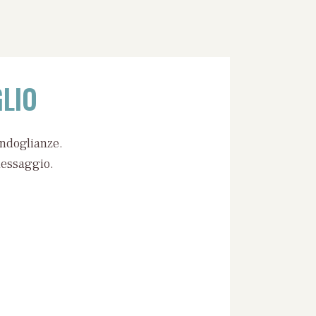
LIO
ondoglianze.
messaggio.