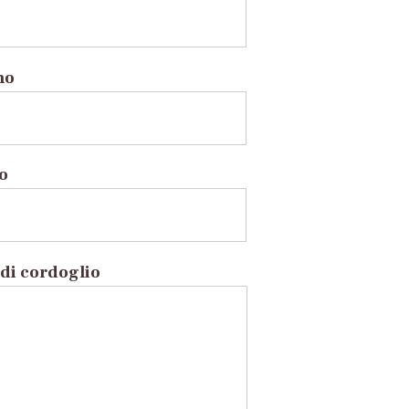
no
to
di cordoglio