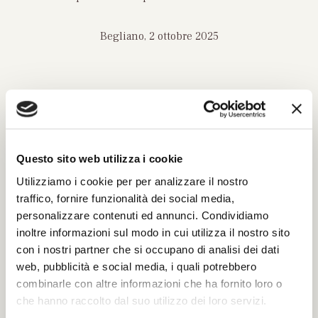
Begliano, 2 ottobre 2025
INVIA UN MESSAGGIO DI
CORDOGLIO
Questo sito web utilizza i cookie
Utilizziamo i cookie per per analizzare il nostro
Compila il modulo con tutti i dati richiesti per
traffico, fornire funzionalità dei social media,
poter inviare le tue condoglianze.
personalizzare contenuti ed annunci. Condividiamo
Sarà nostra premura far pervenire alla famiglia
inoltre informazioni sul modo in cui utilizza il nostro sito
del defunto il tuo messaggio.
con i nostri partner che si occupano di analisi dei dati
web, pubblicità e social media, i quali potrebbero
combinarle con altre informazioni che ha fornito loro o
che hanno raccolto dal suo utilizzo dei loro servizi.
Il tuo nome e cognome *