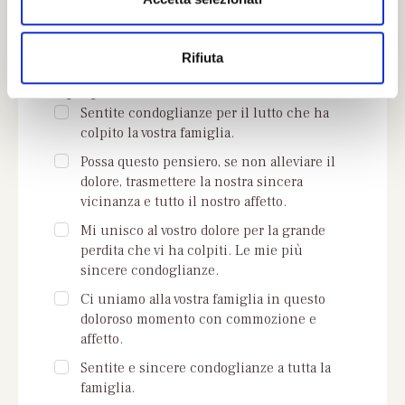
s
o
Se non trovi parole adeguate puoi
Rifiuta
scegliere qui di seguito una delle frasi che
ti proponiamo:
Sentite condoglianze per il lutto che ha
colpito la vostra famiglia.
Possa questo pensiero, se non alleviare il
dolore, trasmettere la nostra sincera
vicinanza e tutto il nostro affetto.
Mi unisco al vostro dolore per la grande
perdita che vi ha colpiti. Le mie più
sincere condoglianze.
Ci uniamo alla vostra famiglia in questo
doloroso momento con commozione e
affetto.
Sentite e sincere condoglianze a tutta la
famiglia.