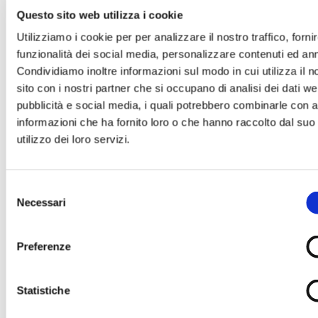
Questo sito web utilizza i cookie
Compila il modulo con tutti i dati richiesti per
Utilizziamo i cookie per per analizzare il nostro traffico, forni
poter inviare le tue condoglianze.
funzionalità dei social media, personalizzare contenuti ed an
Sarà nostra premura far pervenire alla famiglia
Condividiamo inoltre informazioni sul modo in cui utilizza il n
del defunto il tuo messaggio.
sito con i nostri partner che si occupano di analisi dei dati we
pubblicità e social media, i quali potrebbero combinarle con a
informazioni che ha fornito loro o che hanno raccolto dal suo
utilizzo dei loro servizi.
Selezione
Il tuo nome e cognome *
Necessari
del
consenso
Preferenze
La tua Email *
Statistiche