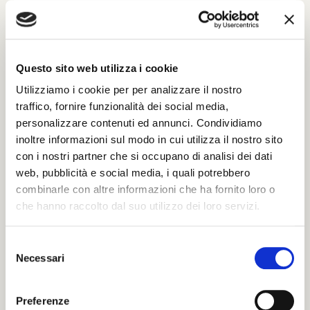
Compila il modulo con tutti i dati richiesti per
poter inviare le tue condoglianze.
Sarà nostra premura far pervenire alla famiglia
Questo sito web utilizza i cookie
del defunto il tuo messaggio.
Utilizziamo i cookie per per analizzare il nostro
traffico, fornire funzionalità dei social media,
Il tuo nome e cognome *
personalizzare contenuti ed annunci. Condividiamo
inoltre informazioni sul modo in cui utilizza il nostro sito
con i nostri partner che si occupano di analisi dei dati
web, pubblicità e social media, i quali potrebbero
La tua Email *
combinarle con altre informazioni che ha fornito loro o
che hanno raccolto dal suo utilizzo dei loro servizi.
Il tuo numero di Telefono
S
Necessari
e
l
e
Il tuo indirizzo completo
Preferenze