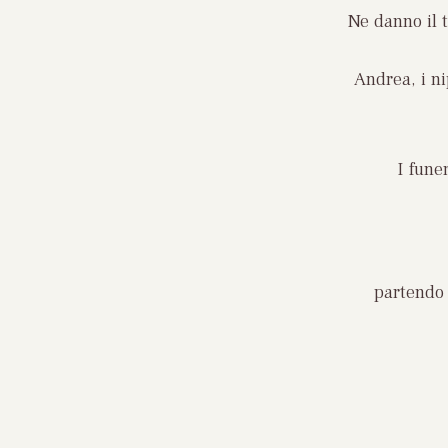
Ne danno il t
Andrea, i ni
I fune
partendo 