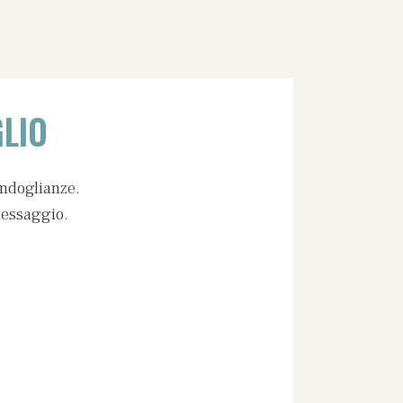
LIO
ondoglianze.
messaggio.