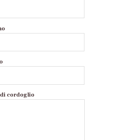
no
to
di cordoglio