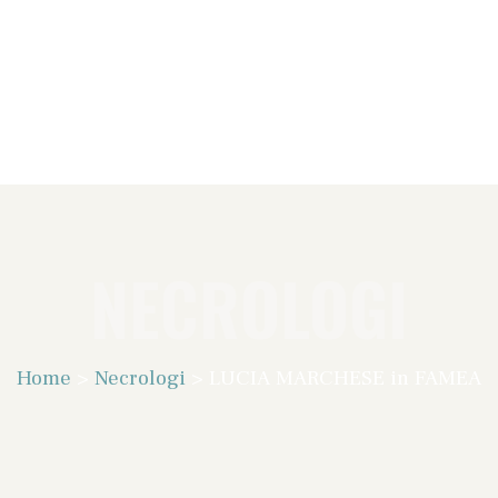
NECROLOGI
Home
>
Necrologi
>
LUCIA MARCHESE in FAMEA