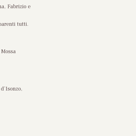
na, Fabrizio e
arenti tutti.
i Mossa
 d’Isonzo,