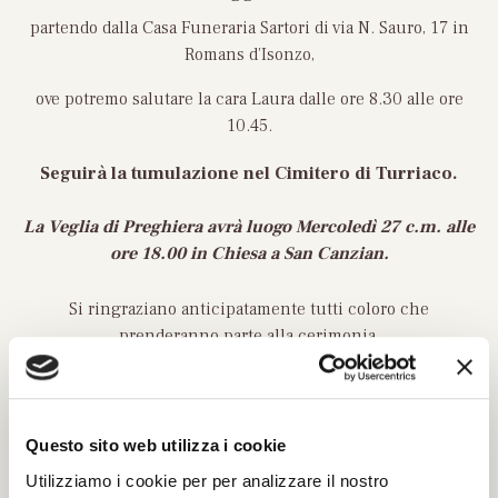
partendo dalla Casa Funeraria Sartori di via N. Sauro, 17 in
Romans d’Isonzo,
ove potremo salutare la cara Laura dalle ore 8.30 alle ore
10.45.
Seguirà la tumulazione nel Cimitero di Turriaco.
La Veglia di Preghiera avrà luogo
Mercoledì 27 c.m. alle
ore 18.00 in Chiesa
a San Canzian.
Si ringraziano anticipatamente tutti coloro che
prenderanno parte alla cerimonia.
Portami alla Casa Funeraria SARTORI
Questo sito web utilizza i cookie
San Canzian d’Isonzo – Turriaco, 25 maggio 2026
Utilizziamo i cookie per per analizzare il nostro