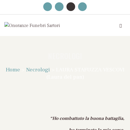
NECROLOGI
Home
>
Necrologi
>
LAURA STAFUZZA VESCOVI
(Laura del pan)
“Ho combattuto la buona battaglia,