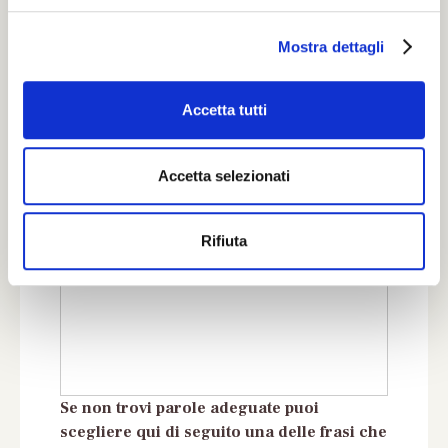
l
Mostra dettagli
c
Il tuo numero di Telefono
o
n
Accetta tutti
s
Il tuo indirizzo completo
e
n
Accetta selezionati
s
o
Inserisci un messaggio di cordoglio
Rifiuta
Se non trovi parole adeguate puoi
scegliere qui di seguito una delle frasi che