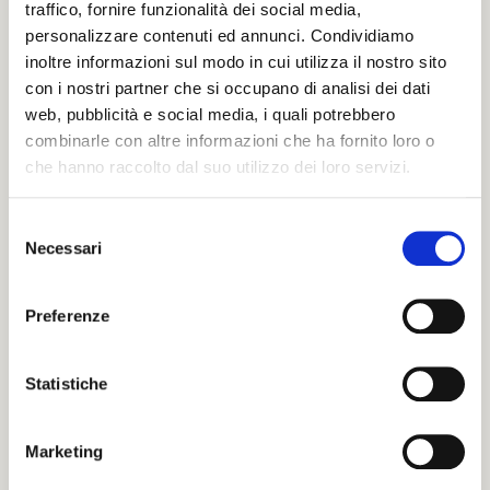
traffico, fornire funzionalità dei social media,
personalizzare contenuti ed annunci. Condividiamo
inoltre informazioni sul modo in cui utilizza il nostro sito
con i nostri partner che si occupano di analisi dei dati
web, pubblicità e social media, i quali potrebbero
INVIA UN MESSAGGIO DI
CORDOGLIO
combinarle con altre informazioni che ha fornito loro o
che hanno raccolto dal suo utilizzo dei loro servizi.
Compila il modulo con tutti i dati richiesti per
S
poter inviare le tue condoglianze.
Necessari
e
Sarà nostra premura far pervenire alla famiglia
l
del defunto il tuo messaggio.
e
Preferenze
z
i
Il tuo nome e cognome *
o
Statistiche
n
e
Marketing
La tua Email *
d
e