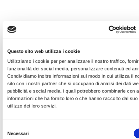
INVIA UN MESSAGGIO DI
Questo sito web utilizza i cookie
CORDOGLIO
Utilizziamo i cookie per per analizzare il nostro traffico, forni
funzionalità dei social media, personalizzare contenuti ed an
Condividiamo inoltre informazioni sul modo in cui utilizza il n
sito con i nostri partner che si occupano di analisi dei dati we
pubblicità e social media, i quali potrebbero combinarle con a
Compila il modulo con tutti i dati richiesti per
informazioni che ha fornito loro o che hanno raccolto dal suo
poter inviare le tue condoglianze.
utilizzo dei loro servizi.
Sarà nostra premura far pervenire alla famiglia
del defunto il tuo messaggio.
Selezione
Necessari
del