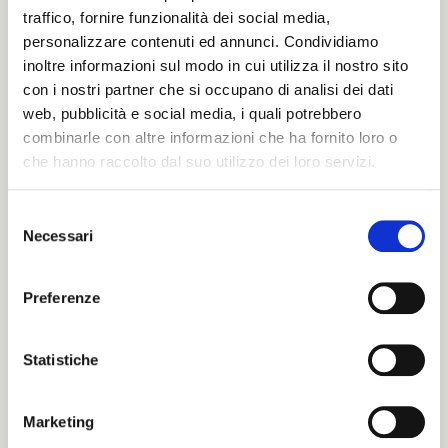
traffico, fornire funzionalità dei social media,
personalizzare contenuti ed annunci. Condividiamo
inoltre informazioni sul modo in cui utilizza il nostro sito
Il tuo numero di Telefono
con i nostri partner che si occupano di analisi dei dati
web, pubblicità e social media, i quali potrebbero
combinarle con altre informazioni che ha fornito loro o
Il tuo indirizzo completo
che hanno raccolto dal suo utilizzo dei loro servizi.
S
Necessari
Inserisci un messaggio di cordoglio
e
l
e
Preferenze
z
i
o
Statistiche
n
e
Marketing
Se non trovi parole adeguate puoi
d