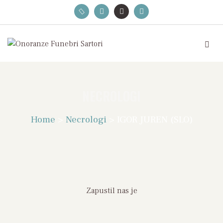
NECROLOGI
Home
>
Necrologi
>
IGOR JUREN (SLO)
Zapustil nas je