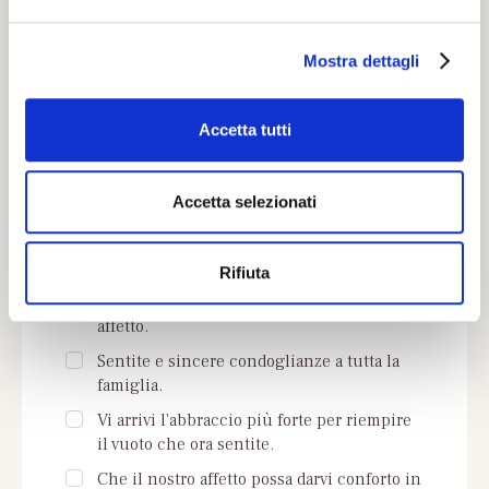
scegliere qui di seguito una delle frasi che
e
ti proponiamo:
l
Sentite condoglianze per il lutto che ha
Mostra dettagli
c
colpito la vostra famiglia.
o
Possa questo pensiero, se non alleviare il
n
Accetta tutti
dolore, trasmettere la nostra sincera
s
vicinanza e tutto il nostro affetto.
e
n
Mi unisco al vostro dolore per la grande
Accetta selezionati
perdita che vi ha colpiti. Le mie più
s
sincere condoglianze.
o
Rifiuta
Ci uniamo alla vostra famiglia in questo
doloroso momento con commozione e
affetto.
Sentite e sincere condoglianze a tutta la
famiglia.
Vi arrivi l'abbraccio più forte per riempire
il vuoto che ora sentite.
Che il nostro affetto possa darvi conforto in