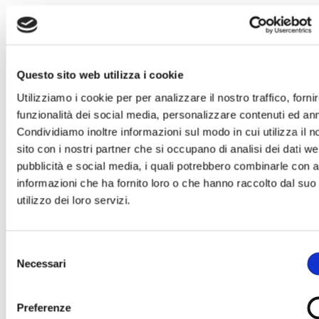
INVIA UN MESSAGGIO DI
CORDOGLIO
Questo sito web utilizza i cookie
Utilizziamo i cookie per per analizzare il nostro traffico, forni
funzionalità dei social media, personalizzare contenuti ed an
Condividiamo inoltre informazioni sul modo in cui utilizza il n
Compila il modulo con tutti i dati richiesti per
sito con i nostri partner che si occupano di analisi dei dati we
poter inviare le tue condoglianze.
pubblicità e social media, i quali potrebbero combinarle con a
Sarà nostra premura far pervenire alla famiglia
informazioni che ha fornito loro o che hanno raccolto dal suo
del defunto il tuo messaggio.
utilizzo dei loro servizi.
Selezione
Necessari
del
consenso
Il tuo nome e cognome *
Preferenze