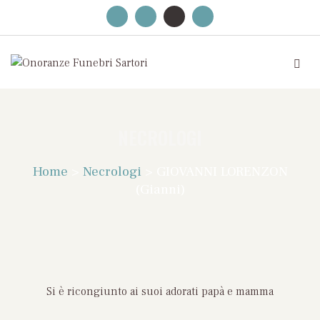
NECROLOGI
Home
>
Necrologi
>
GIOVANNI LORENZON
(Gianni)
Si è ricongiunto ai suoi adorati papà e mamma