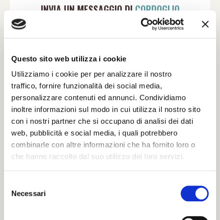
INVIA UN MESSAGGIO DI
CORDOGLIO
Compila il modulo con tutti i dati richiesti per
poter inviare le tue condoglianze.
Sarà nostra premura far pervenire alla famiglia
Questo sito web utilizza i cookie
del defunto il tuo messaggio.
Utilizziamo i cookie per per analizzare il nostro
traffico, fornire funzionalità dei social media,
personalizzare contenuti ed annunci. Condividiamo
Il tuo nome e cognome *
inoltre informazioni sul modo in cui utilizza il nostro sito
con i nostri partner che si occupano di analisi dei dati
web, pubblicità e social media, i quali potrebbero
combinarle con altre informazioni che ha fornito loro o
La tua Email *
che hanno raccolto dal suo utilizzo dei loro servizi.
S
Il tuo numero di Telefono
Necessari
e
l
e