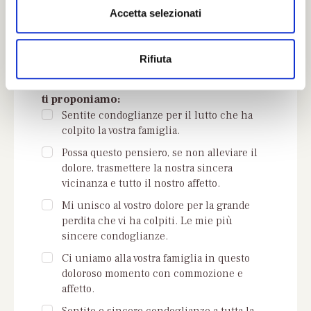
n
Accetta selezionati
s
o
Rifiuta
Se non trovi parole adeguate puoi
scegliere qui di seguito una delle frasi che
ti proponiamo:
Sentite condoglianze per il lutto che ha
colpito la vostra famiglia.
Possa questo pensiero, se non alleviare il
dolore, trasmettere la nostra sincera
vicinanza e tutto il nostro affetto.
Mi unisco al vostro dolore per la grande
perdita che vi ha colpiti. Le mie più
sincere condoglianze.
Ci uniamo alla vostra famiglia in questo
doloroso momento con commozione e
affetto.
Sentite e sincere condoglianze a tutta la