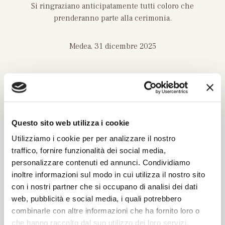
Si ringraziano anticipatamente tutti coloro che
prenderanno parte alla cerimonia.
Medea, 31 dicembre 2025
Questo sito web utilizza i cookie
INVIA UN MESSAGGIO DI
CORDOGLIO
Utilizziamo i cookie per per analizzare il nostro
traffico, fornire funzionalità dei social media,
Compila il modulo con tutti i dati richiesti per
personalizzare contenuti ed annunci. Condividiamo
poter inviare le tue condoglianze.
inoltre informazioni sul modo in cui utilizza il nostro sito
Sarà nostra premura far pervenire alla famiglia
con i nostri partner che si occupano di analisi dei dati
del defunto il tuo messaggio.
web, pubblicità e social media, i quali potrebbero
combinarle con altre informazioni che ha fornito loro o
che hanno raccolto dal suo utilizzo dei loro servizi.