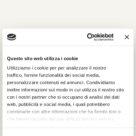
INVIA UN MESSAGGIO DI
CORDOGLIO
Questo sito web utilizza i cookie
Compila il modulo con tutti i dati richiesti per
Utilizziamo i cookie per per analizzare il nostro
poter inviare le tue condoglianze.
traffico, fornire funzionalità dei social media,
Sarà nostra premura far pervenire alla famiglia
personalizzare contenuti ed annunci. Condividiamo
del defunto il tuo messaggio.
inoltre informazioni sul modo in cui utilizza il nostro sito
con i nostri partner che si occupano di analisi dei dati
web, pubblicità e social media, i quali potrebbero
Il tuo nome e cognome *
combinarle con altre informazioni che ha fornito loro o
che hanno raccolto dal suo utilizzo dei loro servizi.
S