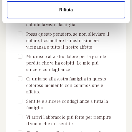
o
scegliere qui di seguito una delle frasi che
Rifiuta
ti proponiamo:
Sentite condoglianze per il lutto che ha
colpito la vostra famiglia.
Possa questo pensiero, se non alleviare il
dolore, trasmettere la nostra sincera
vicinanza e tutto il nostro affetto.
Mi unisco al vostro dolore per la grande
perdita che vi ha colpiti. Le mie più
sincere condoglianze.
Ci uniamo alla vostra famiglia in questo
doloroso momento con commozione e
affetto.
Sentite e sincere condoglianze a tutta la
famiglia.
Vi arrivi l'abbraccio più forte per riempire
il vuoto che ora sentite.