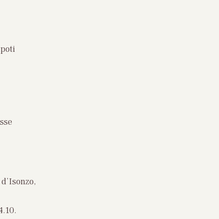
ipoti
esse
 d’Isonzo,
4.10.