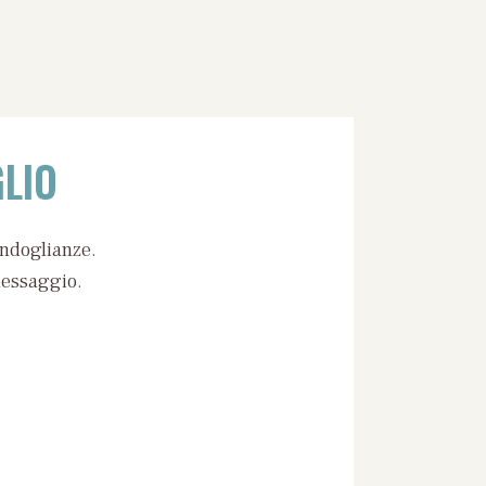
LIO
ondoglianze.
messaggio.