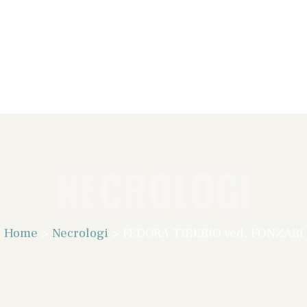
NECROLOGI
Home
>
Necrologi
>
FEDORA TIBERIO ved. FONZARI