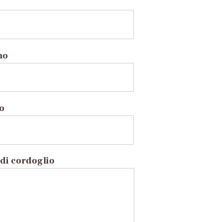
no
to
di cordoglio