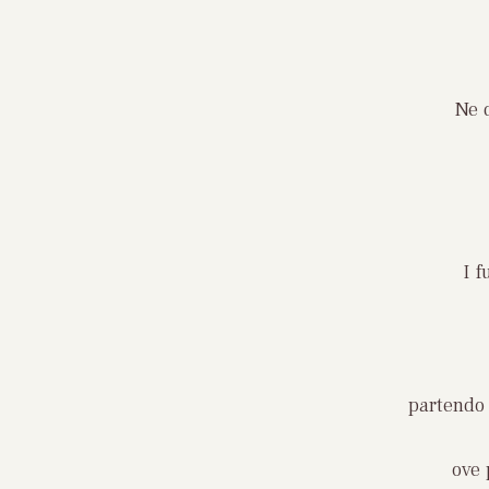
Ne d
I f
partendo 
ove 