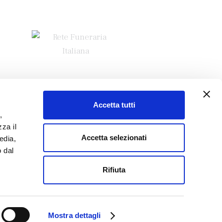
Accetta tutti
,
za il
Accetta selezionati
edia,
o dal
Rifiuta
© MULTIWAYS
Mostra dettagli