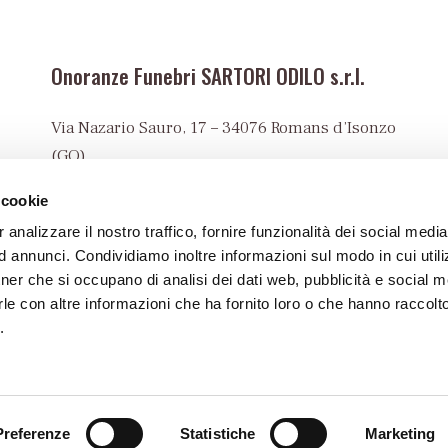
Onoranze Funebri SARTORI ODILO s.r.l.
Via Nazario Sauro, 17 – 34076 Romans d’Isonzo
(GO)
Tel:
+39 0481 90023
 cookie
info@onoranzefunebrisartori.it
 analizzare il nostro traffico, fornire funzionalità dei social media
PEC:
 annunci. Condividiamo inoltre informazioni sul modo in cui utiliz
sartori@pec.onoranzefunebrisartori.it
rtner che si occupano di analisi dei dati web, pubblicità e social m
P.I. 00482620317
le con altre informazioni che ha fornito loro o che hanno raccolt
.
Preferenze
Statistiche
Marketing