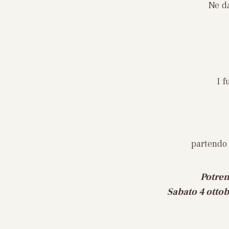
Ne da
I f
partendo 
Potrem
Sabato 4 ottob