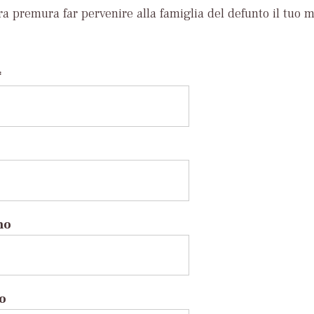
ra premura far pervenire alla famiglia del defunto il tuo 
*
no
to