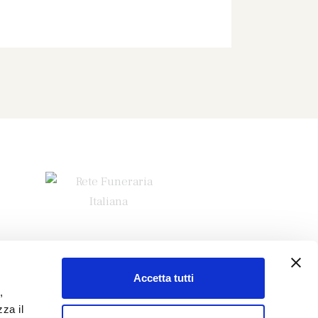
Accetta tutti
,
za il