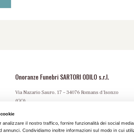
Onoranze Funebri SARTORI ODILO s.r.l.
Via Nazario Sauro, 17 – 34076 Romans d’Isonzo
(GO)
Tel:
+39 0481 90023
 cookie
info@onoranzefunebrisartori.it
 analizzare il nostro traffico, fornire funzionalità dei social media
PEC:
 annunci. Condividiamo inoltre informazioni sul modo in cui utiliz