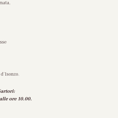
gnata,
esse
 d’Isonzo.
artori:
alle ore 10.00.