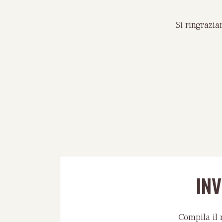
Si ringrazi
IN
Compila il 