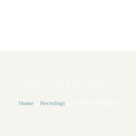
NECROLOGI
Home
>
Necrologi
>
DANIELE TIBERIO