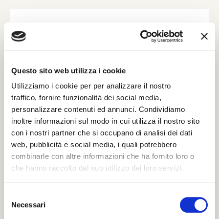
INVIA UN MESSAGGIO DI
CORDOGLIO
Compila il modulo con tutti i dati richiesti per
poter inviare le tue condoglianze.
Questo sito web utilizza i cookie
Sarà nostra premura far pervenire alla famiglia
Utilizziamo i cookie per per analizzare il nostro
del defunto il tuo messaggio.
traffico, fornire funzionalità dei social media,
personalizzare contenuti ed annunci. Condividiamo
inoltre informazioni sul modo in cui utilizza il nostro sito
Il tuo nome e cognome *
con i nostri partner che si occupano di analisi dei dati
web, pubblicità e social media, i quali potrebbero
combinarle con altre informazioni che ha fornito loro o
che hanno raccolto dal suo utilizzo dei loro servizi.
La tua Email *
S
Necessari
e
Il tuo numero di Telefono
l