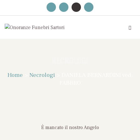
NECROLOGI
Home
>
Necrologi
>
DANIELA BERNARDINI ved.
FABBRO
È mancato il nostro Angelo