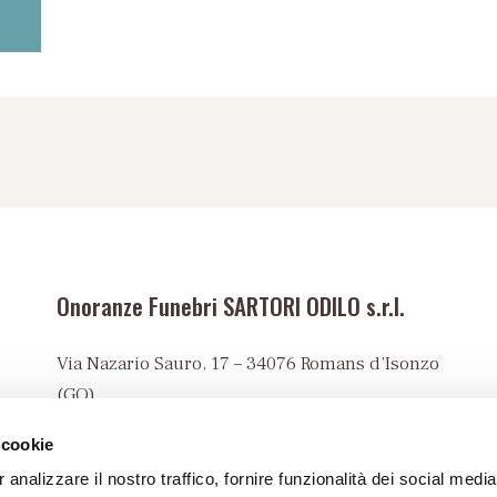
Onoranze Funebri SARTORI ODILO s.r.l.
Via Nazario Sauro, 17 – 34076 Romans d’Isonzo
(GO)
Tel:
+39 0481 90023
 cookie
info@onoranzefunebrisartori.it
 analizzare il nostro traffico, fornire funzionalità dei social media
PEC: