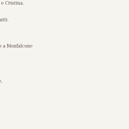
 e Cristina,
utti.
zo a Monfalcone
e,