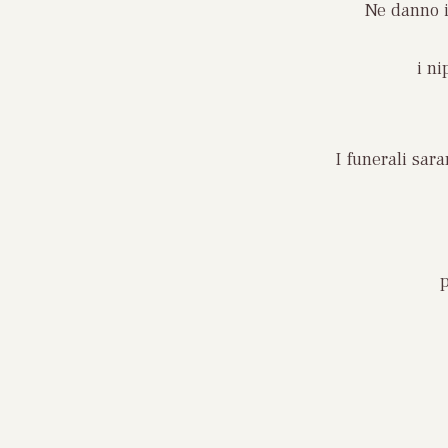
Ne danno il
i ni
I funerali sar
p