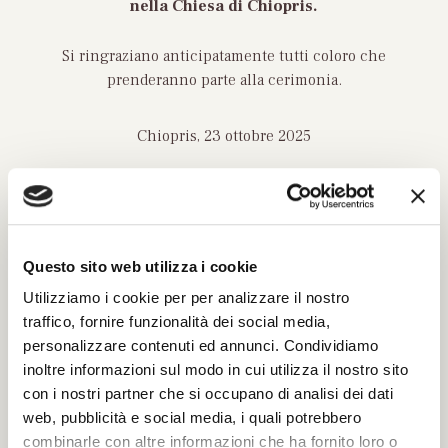
nella Chiesa di Chiopris
.
Si ringraziano anticipatamente tutti coloro che
prenderanno parte alla cerimonia.
Chiopris, 23 ottobre 2025
Questo sito web utilizza i cookie
Utilizziamo i cookie per per analizzare il nostro
INVIA UN MESSAGGIO DI
CORDOGLIO
traffico, fornire funzionalità dei social media,
personalizzare contenuti ed annunci. Condividiamo
Compila il modulo con tutti i dati richiesti per
inoltre informazioni sul modo in cui utilizza il nostro sito
poter inviare le tue condoglianze.
con i nostri partner che si occupano di analisi dei dati
Sarà nostra premura far pervenire alla famiglia
web, pubblicità e social media, i quali potrebbero
del defunto il tuo messaggio.
combinarle con altre informazioni che ha fornito loro o