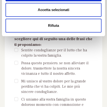
e
n
Accetta selezionati
s
o
Rifiuta
Se non trovi parole adeguate puoi
scegliere qui di seguito una delle frasi che
ti proponiamo:
Sentite condoglianze per il lutto che ha
colpito la vostra famiglia.
Possa questo pensiero, se non alleviare il
dolore, trasmettere la nostra sincera
vicinanza e tutto il nostro affetto.
Mi unisco al vostro dolore per la grande
perdita che vi ha colpiti. Le mie più
sincere condoglianze.
Ci uniamo alla vostra famiglia in questo
doloroso momento con commozione e