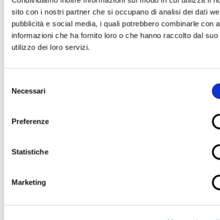
Condividiamo inoltre informazioni sul modo in cui utilizza il n
sito con i nostri partner che si occupano di analisi dei dati we
pubblicità e social media, i quali potrebbero combinarle con a
informazioni che ha fornito loro o che hanno raccolto dal suo
utilizzo dei loro servizi.
Il tuo nome e cognome *
Selezione
Necessari
La tua Email *
del
consenso
Preferenze
Il tuo numero di Telefono
Statistiche
Il tuo indirizzo completo
Marketing