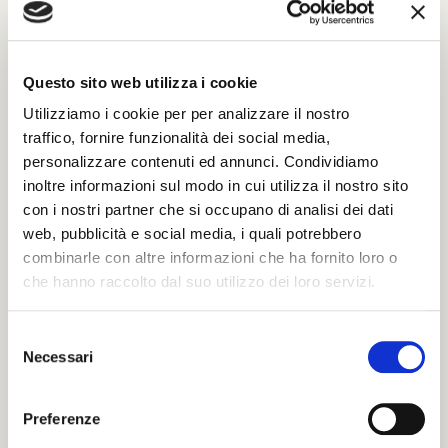
poter inviare le tue condoglianze.
Sarà nostra premura far pervenire alla famiglia
del defunto il tuo messaggio.
Questo sito web utilizza i cookie
Utilizziamo i cookie per per analizzare il nostro
traffico, fornire funzionalità dei social media,
Il tuo nome e cognome *
personalizzare contenuti ed annunci. Condividiamo
inoltre informazioni sul modo in cui utilizza il nostro sito
con i nostri partner che si occupano di analisi dei dati
La tua Email *
web, pubblicità e social media, i quali potrebbero
combinarle con altre informazioni che ha fornito loro o
che hanno raccolto dal suo utilizzo dei loro servizi.
Il tuo numero di Telefono
S
Necessari
e
l
Il tuo indirizzo completo
e
Preferenze
z