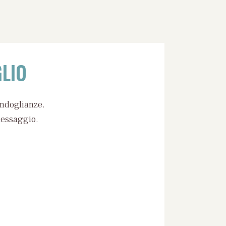
LIO
ondoglianze.
messaggio.