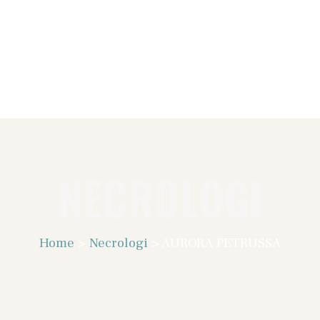
NECROLOGI
Home
>
Necrologi
>
AURORA PETRUSSA