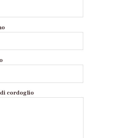
no
to
di cordoglio