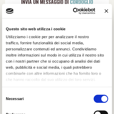
INVIA UN MESSAGGIO DI
CORDOGLIO
Compila il modulo con tutti i dati richiesti per
poter inviare le tue condoglianze.
Sarà nostra premura far pervenire alla famiglia
Questo sito web utilizza i cookie
del defunto il tuo messaggio.
Utilizziamo i cookie per per analizzare il nostro
traffico, fornire funzionalità dei social media,
personalizzare contenuti ed annunci. Condividiamo
Il tuo nome e cognome *
inoltre informazioni sul modo in cui utilizza il nostro sito
con i nostri partner che si occupano di analisi dei dati
web, pubblicità e social media, i quali potrebbero
combinarle con altre informazioni che ha fornito loro o
La tua Email *
che hanno raccolto dal suo utilizzo dei loro servizi.
S
Il tuo numero di Telefono
Necessari
e
l
e