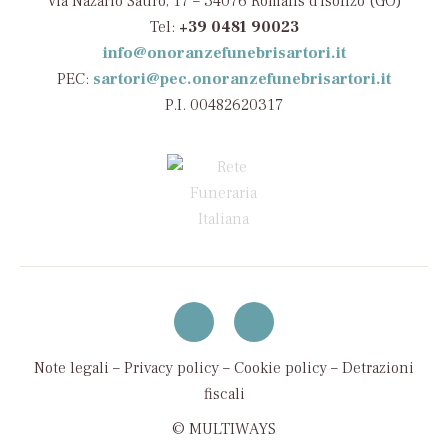
Via Nazario Sauro, 17 – 34076 Romans d’Isonzo (GO)
Tel:
+39 0481 90023
info@onoranzefunebrisartori.it
PEC:
sartori@pec.onoranzefunebrisartori.it
P.I. 00482620317
Note legali
–
Privacy policy
–
Cookie policy
–
Detrazioni
fiscali
© MULTIWAYS