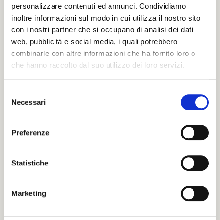
personalizzare contenuti ed annunci. Condividiamo
inoltre informazioni sul modo in cui utilizza il nostro sito
con i nostri partner che si occupano di analisi dei dati
web, pubblicità e social media, i quali potrebbero
INVIA UN MESSAGGIO DI
CORDOGLIO
combinarle con altre informazioni che ha fornito loro o
che hanno raccolto dal suo utilizzo dei loro servizi.
Compila il modulo con tutti i dati richiesti per
poter inviare le tue condoglianze.
S
Sarà nostra premura far pervenire alla famiglia
Necessari
e
del defunto il tuo messaggio.
l
e
Preferenze
z
Il tuo nome e cognome *
i
o
Statistiche
n
La tua Email *
e
Marketing
d
e