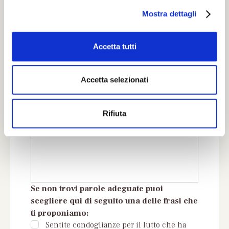
l
Il tuo numero di Telefono
Mostra dettagli
c
o
n
Accetta tutti
Il tuo indirizzo completo
s
e
n
Accetta selezionati
s
Inserisci un messaggio di cordoglio
o
Rifiuta
Se non trovi parole adeguate puoi
scegliere qui di seguito una delle frasi che
ti proponiamo:
Sentite condoglianze per il lutto che ha