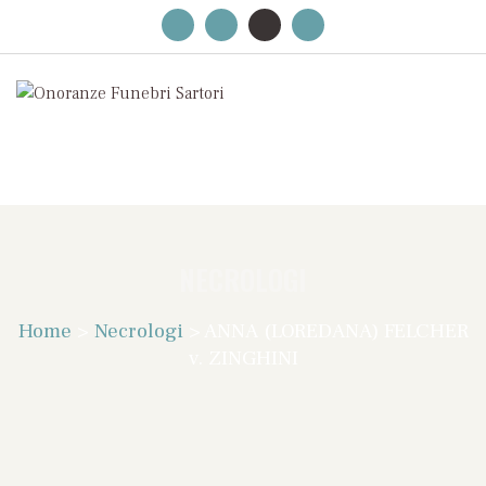
NECROLOGI
Home
>
Necrologi
>
ANNA (LOREDANA) FELCHER
v. ZINGHINI