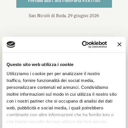
Portami alla Casa Funeraria SARTORI
San Nicolò di Ruda, 29 giugno 2026
INVIA UN MESSAGGIO DI
CORDOGLIO
Questo sito web utilizza i cookie
Utilizziamo i cookie per per analizzare il nostro
traffico, fornire funzionalità dei social media,
Compila il modulo con tutti i dati richiesti per
personalizzare contenuti ed annunci. Condividiamo
poter inviare le tue condoglianze.
inoltre informazioni sul modo in cui utilizza il nostro sito
Sarà nostra premura far pervenire alla famiglia
con i nostri partner che si occupano di analisi dei dati
del defunto il tuo messaggio.
web, pubblicità e social media, i quali potrebbero
combinarle con altre informazioni che ha fornito loro o
che hanno raccolto dal suo utilizzo dei loro servizi.
Il tuo nome e cognome *