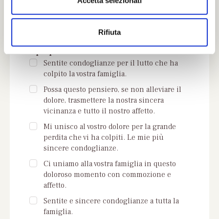
Accetta selezionati
s
o
Se non trovi parole adeguate puoi
Rifiuta
scegliere qui di seguito una delle frasi che
ti proponiamo:
Sentite condoglianze per il lutto che ha
colpito la vostra famiglia.
Possa questo pensiero, se non alleviare il
dolore, trasmettere la nostra sincera
vicinanza e tutto il nostro affetto.
Mi unisco al vostro dolore per la grande
perdita che vi ha colpiti. Le mie più
sincere condoglianze.
Ci uniamo alla vostra famiglia in questo
doloroso momento con commozione e
affetto.
Sentite e sincere condoglianze a tutta la
famiglia.