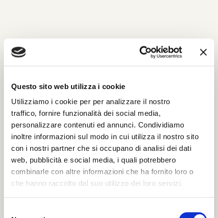
INVIA UN MESSAGGIO DI
CORDOGLIO
Questo sito web utilizza i cookie
Compila il modulo con tutti i dati richiesti per
Utilizziamo i cookie per per analizzare il nostro
poter inviare le tue condoglianze.
traffico, fornire funzionalità dei social media,
Sarà nostra premura far pervenire alla famiglia
personalizzare contenuti ed annunci. Condividiamo
del defunto il tuo messaggio.
inoltre informazioni sul modo in cui utilizza il nostro sito
con i nostri partner che si occupano di analisi dei dati
web, pubblicità e social media, i quali potrebbero
Il tuo nome e cognome *
combinarle con altre informazioni che ha fornito loro o
che hanno raccolto dal suo utilizzo dei loro servizi.
La tua Email *
S