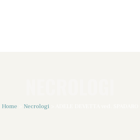
NECROLOGI
Home
>
Necrologi
>
ADELE DEVETTA ved. SPADARO