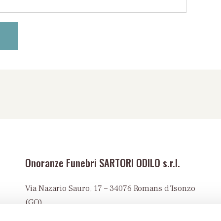
Onoranze Funebri SARTORI ODILO s.r.l.
Via Nazario Sauro, 17 – 34076 Romans d’Isonzo
(GO)
Tel:
+39 0481 90023