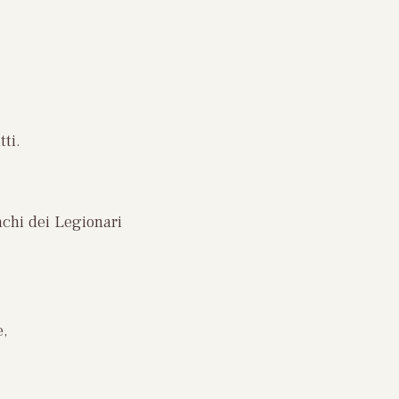
tti.
nchi dei Legionari
e,