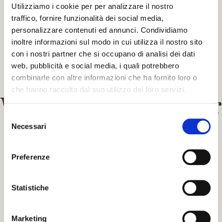
results
Utilizziamo i cookie per per analizzare il nostro
traffico, fornire funzionalità dei social media,
personalizzare contenuti ed annunci. Condividiamo
inoltre informazioni sul modo in cui utilizza il nostro sito
con i nostri partner che si occupano di analisi dei dati
web, pubblicità e social media, i quali potrebbero
combinarle con altre informazioni che ha fornito loro o
che hanno raccolto dal suo utilizzo dei loro servizi.
We're sorry, but your
S
query did not match
Necessari
e
l
e
Preferenze
Can't find what you need? Take a moment and do a
z
search below or start from
our homepage
.
i
o
Statistiche
n
e
Marketing