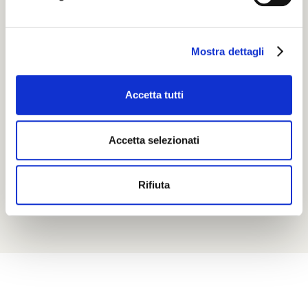
d
e
l
Mostra dettagli
c
o
n
Accetta tutti
s
e
n
Accetta selezionati
s
o
Rifiuta