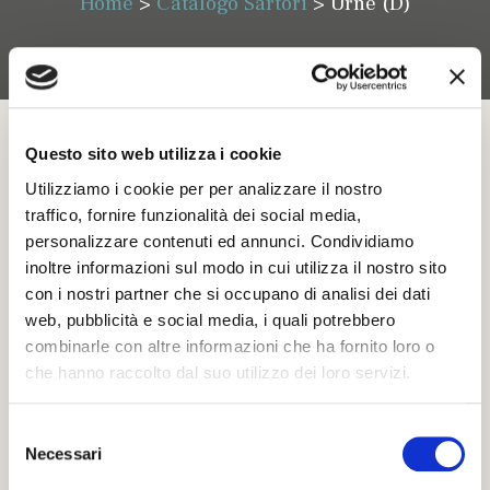
Home
>
Catalogo Sartori
>
Urne (D)
Questo sito web utilizza i cookie
Utilizziamo i cookie per per analizzare il nostro
traffico, fornire funzionalità dei social media,
personalizzare contenuti ed annunci. Condividiamo
Alte Vette – Dolomite
inoltre informazioni sul modo in cui utilizza il nostro sito
con i nostri partner che si occupano di analisi dei dati
web, pubblicità e social media, i quali potrebbero
Omega
combinarle con altre informazioni che ha fornito loro o
che hanno raccolto dal suo utilizzo dei loro servizi.
Althea
S
Necessari
e
l