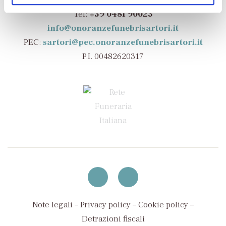
Via Nazario Sauro, 17 – 34076 Romans d’Isonzo (GO)
Tel:
+39 0481 90023
info@onoranzefunebrisartori.it
PEC:
sartori@pec.onoranzefunebrisartori.it
P.I. 00482620317
Note legali
–
Privacy policy
–
Cookie policy
–
Detrazioni fiscali