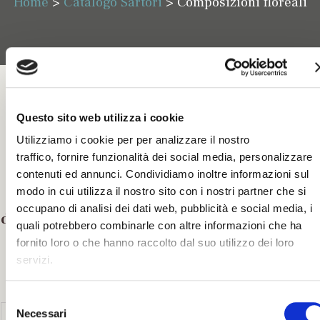
Home
>
Catalogo Sartori
>
Composizioni floreali
Questo sito web utilizza i cookie
Utilizziamo i cookie per per analizzare il nostro
traffico, fornire funzionalità dei social media, personalizzare
contenuti ed annunci. Condividiamo inoltre informazioni sul
Confezione
modo in cui utilizza il nostro sito con i nostri partner che si
particolare
occupano di analisi dei dati web, pubblicità e social media, i
d’esempio n.
quali potrebbero combinarle con altre informazioni che ha
1
fornito loro o che hanno raccolto dal suo utilizzo dei loro
servizi.
S
Necessari
e