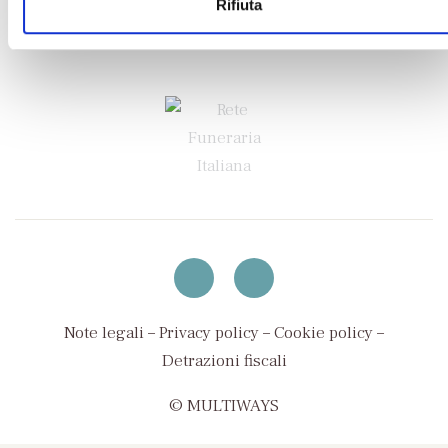
Rifiuta
PEC:
sartori@pec.onoranzefunebrisartori.it
P.I. 00482620317
Note legali
–
Privacy policy
–
Cookie policy
–
Detrazioni fiscali
© MULTIWAYS