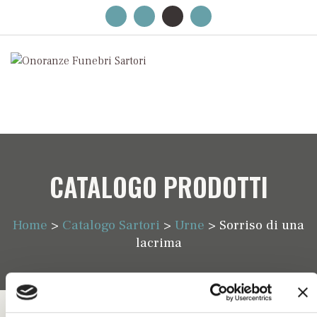
CATALOGO PRODOTTI
Home
>
Catalogo Sartori
>
Urne
>
Sorriso di una
lacrima