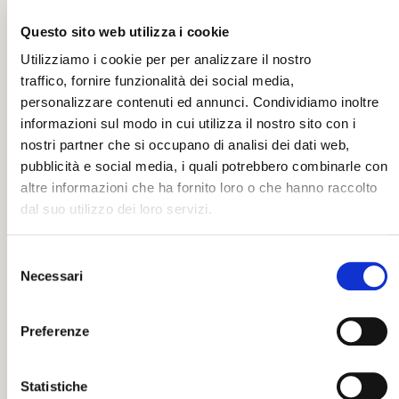
Sorriso
di una
Questo sito web utilizza i cookie
lacrima
Utilizziamo i cookie per per analizzare il nostro
traffico, fornire funzionalità dei social media,
personalizzare contenuti ed annunci. Condividiamo inoltre
Descrizione
informazioni sul modo in cui utilizza il nostro sito con i
nostri partner che si occupano di analisi dei dati web,
Materiale: Rovere
Related
pubblicità e social media, i quali potrebbero combinarle con
altre informazioni che ha fornito loro o che hanno raccolto
Ditta: Rotastyle
products
dal suo utilizzo dei loro servizi.
Categories:
,
Urne
S
Urne (E)
Necessari
e
l
e
Preferenze
z
i
o
Statistiche