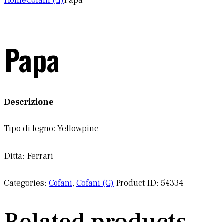
Home
Cofani (G)
Papa
Papa
Descrizione
Tipo di legno: Yellowpine
Ditta: Ferrari
Categories:
Cofani
,
Cofani (G)
Product ID:
54334
Related products