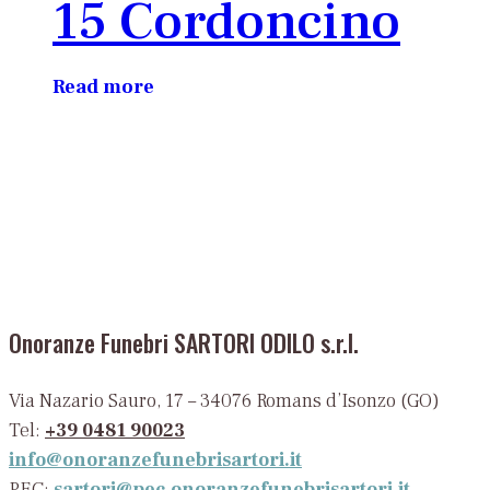
15 Cordoncino
Read more
Onoranze Funebri SARTORI ODILO s.r.l.
Via Nazario Sauro, 17 – 34076 Romans d’Isonzo (GO)
Tel:
+39 0481 90023
info@onoranzefunebrisartori.it
PEC:
sartori@pec.onoranzefunebrisartori.it