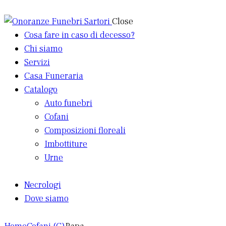
Close
Cosa fare in caso di decesso?
Chi siamo
Servizi
Casa Funeraria
Catalogo
Auto funebri
Cofani
Composizioni floreali
Imbottiture
Urne
Necrologi
Dove siamo